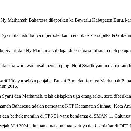
i, Ny Marhamah Baharessa dilaporkan ke Bawaslu Kabupaten Buru, kar
Syarif dan istri hanya diperbolehkan mencoblos suara pilkada Gube
, Syarif dan Ny Marhamah, diduga diberi dua surat suara oleh pet
para wartawan, usai mendampingi Noni Syafitriyani melaporkan dug
if Hidayat selaku penjabat Bupati Buru dan istrinya Marhamah Bahar
ahun 2016.
Syarif dan Marhamah, telah disiapkan tiga orang saksi, serta diberika
hamah Baharessa adalah pemegang KTP Kecamatan Sirimau, Kota Amb
on dan berhak memilih di TPS 31 yang beralamat di SMAN 11 Galung
 sejak Mei 2024 lalu, namanya dan juga istrinya tidak terdaftar di DP