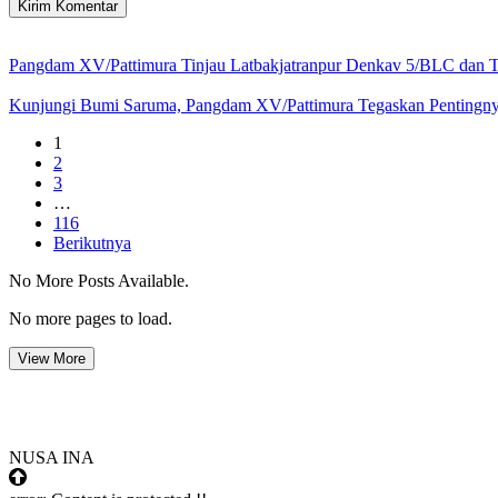
Pangdam XV/Pattimura Tinjau Latbakjatranpur Denkav 5/BLC dan T
Kunjungi Bumi Saruma, Pangdam XV/Pattimura Tegaskan Pentingnya 
1
2
3
…
116
Berikutnya
No More Posts Available.
No more pages to load.
View More
NUSA INA