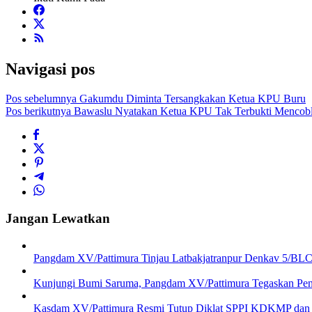
Navigasi pos
Pos sebelumnya
Gakumdu Diminta Tersangkakan Ketua KPU Buru
Pos berikutnya
Bawaslu Nyatakan Ketua KPU Tak Terbukti Mencobl
Jangan Lewatkan
Pangdam XV/Pattimura Tinjau Latbakjatranpur Denkav 5/BLC
Kunjungi Bumi Saruma, Pangdam XV/Pattimura Tegaskan Pentin
Kasdam XV/Pattimura Resmi Tutup Diklat SPPI KDKMP dan