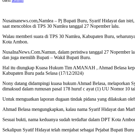
oleh
admin
Nusainanews.com,Namlea – Pj Bupati Buru, Syarif Hidayat dan istr
saat mencoblos di TPS 30 Namlea tanggal 27 Nopember lalu.
Walau memberi suara di TPS 30 Namlea, Kabupaten Buru, seharunya 
Kota Ambon.
NusaInaNews.Com.Namun, dalam peristiwa tanggal 27 Nopember lalu
dan juga memilih Bupati – Wakil Bupati Buru.
Hal itu diungkap Kuasa Hukum Tim AMANAH , Ahmad Belasa kepada 
Kabupaten Buru pada Selasa (17/12/2024)
Nony datang didampingi kuasa hukum Ahmad Belasa, melaporkan Syar
dimaksud dalam rumusan pasal 178 huruf c ayat (1) UU Nomor 10 t
Untuk menguatkan laporan dugaan tindak pidana yang dilakukan oleh 
Ahmad Belasa mengungkapkan, kalau nama Syarif Hidayat dan Mar
Sesuai bukti, nama keduanya sudah terdaftar dalam DPT Kota Amb
Sekalipun Syatif Hidayat telah menjabat sebagai Pejabat Bupati Buru