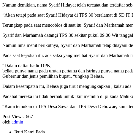
Namun demikian, nama Syarif Hidayat telah tercatat dan terdaftar 
“Akan tetapi pada saat Syarif Hidayat di TPS 30 beralamat di SD I
Terungkap pada saat mencoblos di saat itu, Syarif dan Marhamah men
Syarif dan Marhamah datangi TPS 30 sekitar pukul 09.00 Wit tangga
Namun lima menit berikutnya, Syarif dan Marhamah tetap dilayani de
Pada saat kejadian itu, ada saksi yang melihat Syarif dan Marhama
“Dalam daftar hadir DPK,
beliau punya nama pada urutan pertama dan istrinya punya nama pa
Gubernur dan jenis pemilihan bupati, “ungkap Belasa.
Dalam kesempatan itu, Belasa juga turut mengungkapkan , kalau ada 
Padahal mereka itu tidak berhak untuk ikut memilih di pilkada Malu
“Kami temukan di TPS Desa Sawa dan TPS Desa Debowae, kami temuk
Post Views:
667
oleh
admin
Ikuti Kami Pada