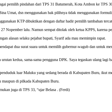
sebagai pemilih pindahan dari TPS 31 Batumerah, Kota Ambon ke TPS 
T Bina Umat, dsn menggunakan hak pilihnya tidak menggunakan formuli
ggunakan KTP dibuktikan dengan daftar hadir pemilih tambahan tercat
l 27 Nopember lalu. Namun sempat ditolak oleh ketua KPPS, karena p
ngan alasan selaku pejabat bupati, Syarif ada mau memimpin rapat.
h mendapat dua surat suara untuk memilih gubernur-wagub dan untuk m
da urutan kedua, sama-sama pengguna DPK. Saya tegaskan ulang lagi 
penduduk luar Maluku yang sedang berada di Kabupaten Buru, ikut menc
ku maupun di pilkada Kabupaten Buru.
an juga di TPS 33, “ujar Belasa . (Ferdi)