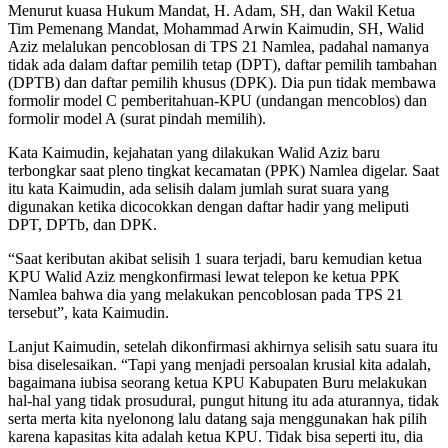
Menurut kuasa Hukum Mandat, H. Adam, SH, dan Wakil Ketua
Tim Pemenang Mandat, Mohammad Arwin Kaimudin, SH, Walid
Aziz melalukan pencoblosan di TPS 21 Namlea, padahal namanya
tidak ada dalam daftar pemilih tetap (DPT), daftar pemilih tambahan
(DPTB) dan daftar pemilih khusus (DPK). Dia pun tidak membawa
formolir model C pemberitahuan-KPU (undangan mencoblos) dan
formolir model A (surat pindah memilih).
Kata Kaimudin, kejahatan yang dilakukan Walid Aziz baru
terbongkar saat pleno tingkat kecamatan (PPK) Namlea digelar. Saat
itu kata Kaimudin, ada selisih dalam jumlah surat suara yang
digunakan ketika dicocokkan dengan daftar hadir yang meliputi
DPT, DPTb, dan DPK.
“Saat keributan akibat selisih 1 suara terjadi, baru kemudian ketua
KPU Walid Aziz mengkonfirmasi lewat telepon ke ketua PPK
Namlea bahwa dia yang melakukan pencoblosan pada TPS 21
tersebut”, kata Kaimudin.
Lanjut Kaimudin, setelah dikonfirmasi akhirnya selisih satu suara itu
bisa diselesaikan. “Tapi yang menjadi persoalan krusial kita adalah,
bagaimana iubisa seorang ketua KPU Kabupaten Buru melakukan
hal-hal yang tidak prosudural, pungut hitung itu ada aturannya, tidak
serta merta kita nyelonong lalu datang saja menggunakan hak pilih
karena kapasitas kita adalah ketua KPU. Tidak bisa seperti itu, dia