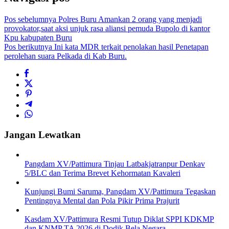
Pos sebelumnya
Polres Buru Amankan 2 orang yang menjadi
provokator,saat aksi unjuk rasa aliansi pemuda Bupolo di kantor
Kpu kabupaten Buru
Pos berikutnya
Ini kata MDR terkait penolakan hasil Penetapan
perolehan suara Pelkada di Kab Buru.
Jangan Lewatkan
Pangdam XV/Pattimura Tinjau Latbakjatranpur Denkav
5/BLC dan Terima Brevet Kehormatan Kavaleri
Kunjungi Bumi Saruma, Pangdam XV/Pattimura Tegaskan
Pentingnya Mental dan Pola Pikir Prima Prajurit
Kasdam XV/Pattimura Resmi Tutup Diklat SPPI KDKMP
dan KNMP TA 2026 di Dodik Bela Negara