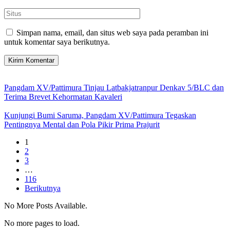
Simpan nama, email, dan situs web saya pada peramban ini
untuk komentar saya berikutnya.
Pangdam XV/Pattimura Tinjau Latbakjatranpur Denkav 5/BLC dan
Terima Brevet Kehormatan Kavaleri
Kunjungi Bumi Saruma, Pangdam XV/Pattimura Tegaskan
Pentingnya Mental dan Pola Pikir Prima Prajurit
1
2
3
…
116
Berikutnya
No More Posts Available.
No more pages to load.