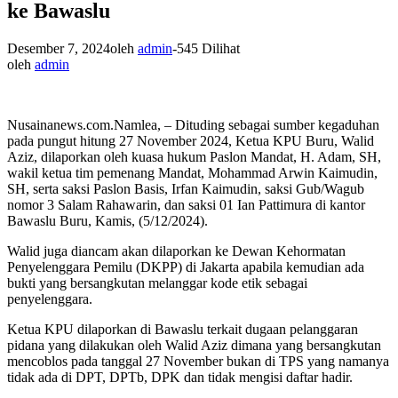
ke Bawaslu
Desember 7, 2024
oleh
admin
-
545 Dilihat
oleh
admin
Nusainanews.com.Namlea, – Dituding sebagai sumber kegaduhan
pada pungut hitung 27 November 2024, Ketua KPU Buru, Walid
Aziz, dilaporkan oleh kuasa hukum Paslon Mandat, H. Adam, SH,
wakil ketua tim pemenang Mandat, Mohammad Arwin Kaimudin,
SH, serta saksi Paslon Basis, Irfan Kaimudin, saksi Gub/Wagub
nomor 3 Salam Rahawarin, dan saksi 01 Ian Pattimura di kantor
Bawaslu Buru, Kamis, (5/12/2024).
Walid juga diancam akan dilaporkan ke Dewan Kehormatan
Penyelenggara Pemilu (DKPP) di Jakarta apabila kemudian ada
bukti yang bersangkutan melanggar kode etik sebagai
penyelenggara.
Ketua KPU dilaporkan di Bawaslu terkait dugaan pelanggaran
pidana yang dilakukan oleh Walid Aziz dimana yang bersangkutan
mencoblos pada tanggal 27 November bukan di TPS yang namanya
tidak ada di DPT, DPTb, DPK dan tidak mengisi daftar hadir.