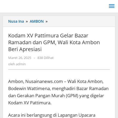
Lewati
ke
konten
Nusa Ina
»
AMBON
»
Kodam
XV
Pattimura
Kodam XV Pattimura Gelar Bazar
Gelar
Ramadan dan GPM, Wali Kota Ambon
Bazar
Beri Apresiasi
Ramadan
dan
Maret 26, 2025
oleh
-
838 Dilihat
GPM,
admin
oleh
admin
Wali
Kota
Ambon
Ambon, Nusainanews.com – Wali Kota Ambon,
Beri
Apresiasi
Bodewin Wattimena, menghadiri Bazar Ramadan
dan Gerakan Pangan Murah (GPM) yang digelar
Kodam XV Pattimura.
Acara ini berlangsung di Lapangan Upacara