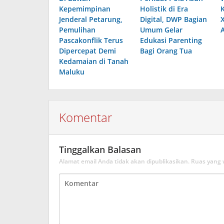
Kepemimpinan
Holistik di Era
Jenderal Petarung,
Digital, DWP Bagian
Pemulihan
Umum Gelar
Pascakonflik Terus
Edukasi Parenting
Dipercepat Demi
Bagi Orang Tua
Kedamaian di Tanah
Maluku
Komentar
Tinggalkan Balasan
Alamat email Anda tidak akan dipublikasikan.
Ruas yang 