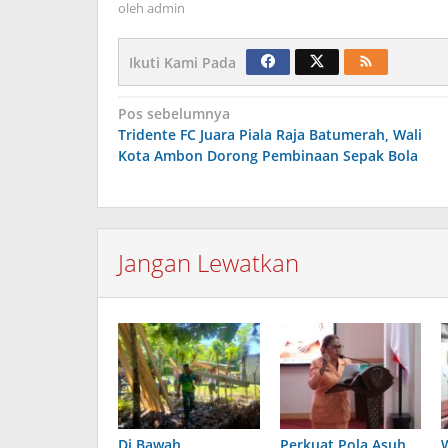
oleh
admin
Ikuti Kami Pada
Navigasi
Pos sebelumnya
Tridente FC Juara Piala Raja Batumerah, Wali
pos
Kota Ambon Dorong Pembinaan Sepak Bola
Jangan Lewatkan
Di Bawah
Perkuat Pola Asuh