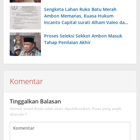
Umum
Sengketa Lahan Ruko Batu Merah
Ambon Memanas, Kuasa Hukum
Incanto Capital surati Alham Valeo dan
Mece Tanihatu , minta Aktivitas
Pembangunan Di hentikan di duga
Proses Seleksi Sekkot Ambon Masuk
ilegal
Tahap Penilaian Akhir
Komentar
Tinggalkan Balasan
Alamat email Anda tidak akan dipublikasikan.
Ruas yang wajib
ditandai
*