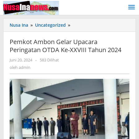
Lewati
ke
konten
Nusa Ina
»
Uncategorized
»
Pemkot
Ambon
Gelar
Pemkot Ambon Gelar Upacara
Upacara
Peringatan OTDA Ke-XXVIII Tahun 2024
Peringatan
OTDA
Juni 20, 2024
oleh
-
583 Dilihat
Ke-
admin
oleh
admin
XXVIII
Tahun
2024