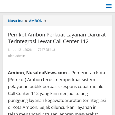
Lewati
ke
konten
Nusa Ina
»
AMBON
»
Pemkot
Ambon
Perkuat
Pemkot Ambon Perkuat Layanan Darurat
Layanan
Terintegrasi Lewat Call Center 112
Darurat
Terintegrasi
Januari 21, 2026
oleh
-
7747 Dilihat
Lewat
admin
oleh
admin
Call
Center
112
Ambon, NusaInaNews.com
– Pemerintah Kota
(Pemkot) Ambon terus memperkuat sistem
pelayanan publik berbasis respons cepat melalui
Call Center 112 yang kini menjadi tulang
punggung layanan kegawatdaruratan terintegrasi
di Kota Ambon. Sejak diluncurkan, layanan ini
telah menangani ratusan laporan masyarakat