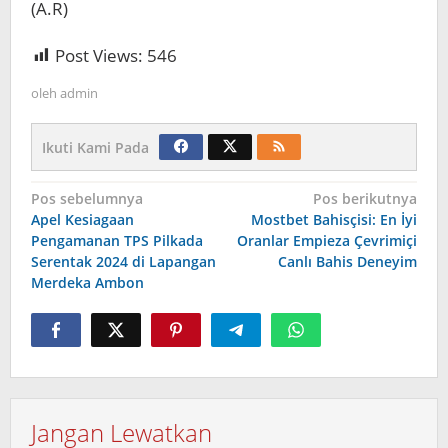
(A.R)
Post Views:
546
oleh
admin
Ikuti Kami Pada
Navigasi
Pos sebelumnya
Pos berikutnya
Apel Kesiagaan
Mostbet Bahisçisi: En İyi
pos
Pengamanan TPS Pilkada
Oranlar Empieza Çevrimiçi
Serentak 2024 di Lapangan
Canlı Bahis Deneyim
Merdeka Ambon
Jangan Lewatkan