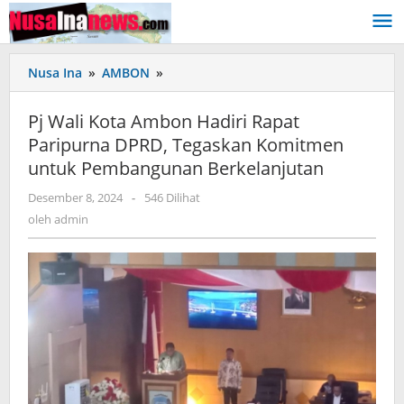
Lewati
ke
konten
Nusa Ina
»
AMBON
»
Pj
Wali
Kota
Pj Wali Kota Ambon Hadiri Rapat
Ambon
Paripurna DPRD, Tegaskan Komitmen
Hadiri
untuk Pembangunan Berkelanjutan
Rapat
Paripurna
Desember 8, 2024
oleh
-
546 Dilihat
DPRD,
admin
oleh
admin
Tegaskan
Komitmen
untuk
Pembangunan
Berkelanjutan