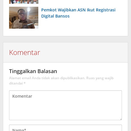
Kantor BPD Maluku
Pemkot Wajibkan ASN Ikut Registrasi
Digital Bansos
Komentar
Tinggalkan Balasan
Alamat email Anda tidak akan dipublikasikan.
Ruas yang wajib
ditandai
*