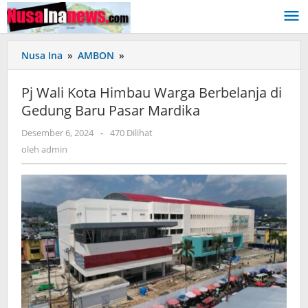
Lewati
ke
konten
Nusa Ina
»
AMBON
»
Pj
Wali
Kota
Pj Wali Kota Himbau Warga Berbelanja di
Himbau
Gedung Baru Pasar Mardika
Warga
Berbelanja
Desember 6, 2024
oleh
-
470 Dilihat
di
admin
oleh
admin
Gedung
Baru
Pasar
Mardika