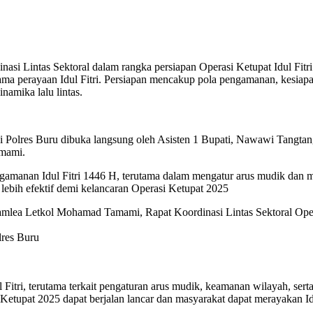
i Lintas Sektoral dalam rangka persiapan Operasi Ketupat Idul Fitri
 perayaan Idul Fitri. Persiapan mencakup pola pengamanan, kesiapan 
namika lalu lintas.
di Polres Buru dibuka langsung oleh Asisten 1 Bupati, Nawawi Tangtan
amami.
engamanan Idul Fitri 1446 H, terutama dalam mengatur arus mudik dan 
 lebih efektif demi kelancaran Operasi Ketupat 2025
ea Letkol Mohamad Tamami, Rapat Koordinasi Lintas Sektoral Operasi
lres Buru
 Fitri, terutama terkait pengaturan arus mudik, keamanan wilayah, s
i Ketupat 2025 dapat berjalan lancar dan masyarakat dapat merayakan I