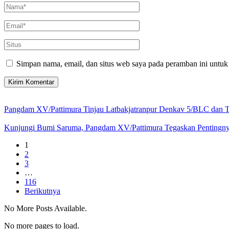
Simpan nama, email, dan situs web saya pada peramban ini untuk
Pangdam XV/Pattimura Tinjau Latbakjatranpur Denkav 5/BLC dan T
Kunjungi Bumi Saruma, Pangdam XV/Pattimura Tegaskan Pentingnya 
1
2
3
…
116
Berikutnya
No More Posts Available.
No more pages to load.