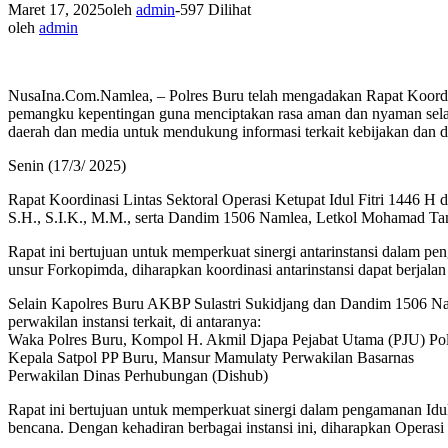
Maret 17, 2025
oleh
admin
-
597 Dilihat
oleh
admin
NusaIna.Com.Namlea, – Polres Buru telah mengadakan Rapat Koordinas
pemangku kepentingan guna menciptakan rasa aman dan nyaman selama
daerah dan media untuk mendukung informasi terkait kebijakan dan di
Senin (17/3/ 2025)
Rapat Koordinasi Lintas Sektoral Operasi Ketupat Idul Fitri 1446 H 
S.H., S.I.K., M.M., serta Dandim 1506 Namlea, Letkol Mohamad T
Rapat ini bertujuan untuk memperkuat sinergi antarinstansi dalam p
unsur Forkopimda, diharapkan koordinasi antarinstansi dapat berjalan
Selain Kapolres Buru AKBP Sulastri Sukidjang dan Dandim 1506 Naml
perwakilan instansi terkait, di antaranya:
Waka Polres Buru, Kompol H. Akmil Djapa Pejabat Utama (PJU) Po
Kepala Satpol PP Buru, Mansur Mamulaty Perwakilan Basarnas
Perwakilan Dinas Perhubungan (Dishub)
Rapat ini bertujuan untuk memperkuat sinergi dalam pengamanan Idul
bencana. Dengan kehadiran berbagai instansi ini, diharapkan Operas