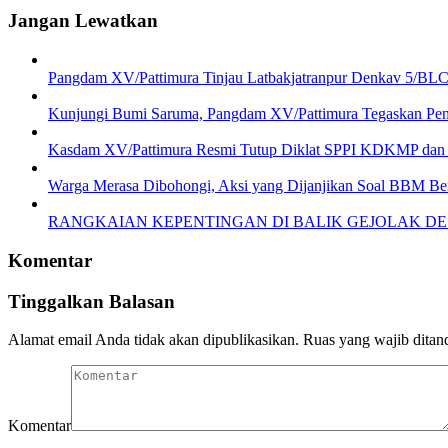
Jangan Lewatkan
Pangdam XV/Pattimura Tinjau Latbakjatranpur Denkav 5/BLC
Kunjungi Bumi Saruma, Pangdam XV/Pattimura Tegaskan Pentin
Kasdam XV/Pattimura Resmi Tutup Diklat SPPI KDKMP dan
Warga Merasa Dibohongi, Aksi yang Dijanjikan Soal BBM Ber
RANGKAIAN KEPENTINGAN DI BALIK GEJOLAK DE
Komentar
Tinggalkan Balasan
Alamat email Anda tidak akan dipublikasikan.
Ruas yang wajib ditan
Komentar