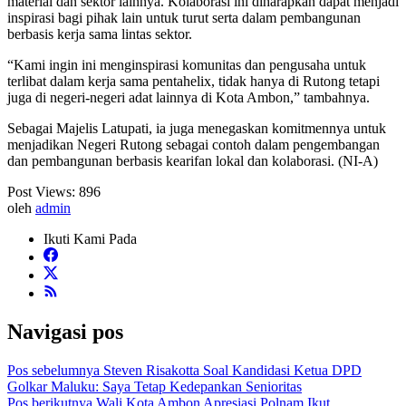
material dan sektor lainnya. Kolaborasi ini diharapkan dapat menjadi
inspirasi bagi pihak lain untuk turut serta dalam pembangunan
berbasis kerja sama lintas sektor.
“Kami ingin ini menginspirasi komunitas dan pengusaha untuk
terlibat dalam kerja sama pentahelix, tidak hanya di Rutong tetapi
juga di negeri-negeri adat lainnya di Kota Ambon,” tambahnya.
Sebagai Majelis Latupati, ia juga menegaskan komitmennya untuk
menjadikan Negeri Rutong sebagai contoh dalam pengembangan
dan pembangunan berbasis kearifan lokal dan kolaborasi. (NI-A)
Post Views:
896
oleh
admin
Ikuti Kami Pada
Navigasi pos
Pos sebelumnya
Steven Risakotta Soal Kandidasi Ketua DPD
Golkar Maluku: Saya Tetap Kedepankan Senioritas
Pos berikutnya
Wali Kota Ambon Apresiasi Polnam Ikut