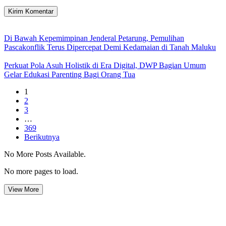
Di Bawah Kepemimpinan Jenderal Petarung, Pemulihan
Pascakonflik Terus Dipercepat Demi Kedamaian di Tanah Maluku
Perkuat Pola Asuh Holistik di Era Digital, DWP Bagian Umum
Gelar Edukasi Parenting Bagi Orang Tua
1
2
3
…
369
Berikutnya
No More Posts Available.
No more pages to load.
View More