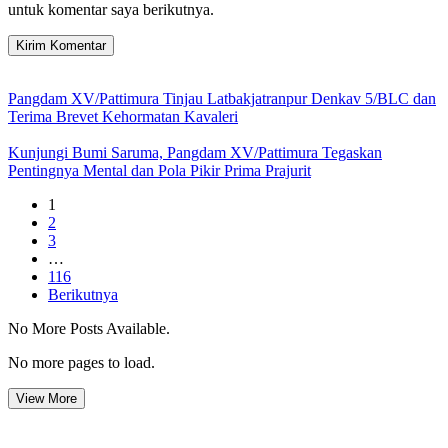
untuk komentar saya berikutnya.
Pangdam XV/Pattimura Tinjau Latbakjatranpur Denkav 5/BLC dan
Terima Brevet Kehormatan Kavaleri
Kunjungi Bumi Saruma, Pangdam XV/Pattimura Tegaskan
Pentingnya Mental dan Pola Pikir Prima Prajurit
1
2
3
…
116
Berikutnya
No More Posts Available.
No more pages to load.
View More