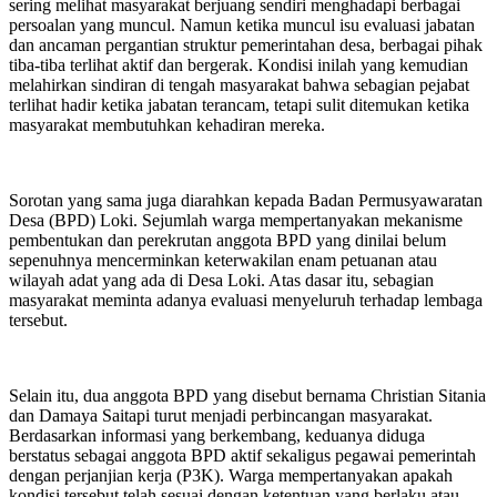
sering melihat masyarakat berjuang sendiri menghadapi berbagai
persoalan yang muncul. Namun ketika muncul isu evaluasi jabatan
dan ancaman pergantian struktur pemerintahan desa, berbagai pihak
tiba-tiba terlihat aktif dan bergerak. Kondisi inilah yang kemudian
melahirkan sindiran di tengah masyarakat bahwa sebagian pejabat
terlihat hadir ketika jabatan terancam, tetapi sulit ditemukan ketika
masyarakat membutuhkan kehadiran mereka.
Sorotan yang sama juga diarahkan kepada Badan Permusyawaratan
Desa (BPD) Loki. Sejumlah warga mempertanyakan mekanisme
pembentukan dan perekrutan anggota BPD yang dinilai belum
sepenuhnya mencerminkan keterwakilan enam petuanan atau
wilayah adat yang ada di Desa Loki. Atas dasar itu, sebagian
masyarakat meminta adanya evaluasi menyeluruh terhadap lembaga
tersebut.
Selain itu, dua anggota BPD yang disebut bernama Christian Sitania
dan Damaya Saitapi turut menjadi perbincangan masyarakat.
Berdasarkan informasi yang berkembang, keduanya diduga
berstatus sebagai anggota BPD aktif sekaligus pegawai pemerintah
dengan perjanjian kerja (P3K). Warga mempertanyakan apakah
kondisi tersebut telah sesuai dengan ketentuan yang berlaku atau