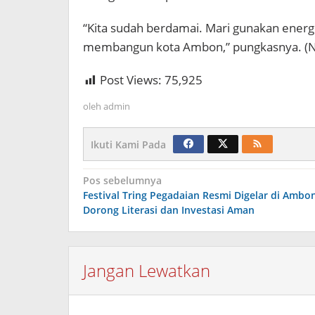
“Kita sudah berdamai. Mari gunakan energi 
membangun kota Ambon,” pungkasnya. (N
Post Views:
75,925
oleh
admin
Ikuti Kami Pada
Navigasi
Pos sebelumnya
Festival Tring Pegadaian Resmi Digelar di Ambon
pos
Dorong Literasi dan Investasi Aman
Jangan Lewatkan