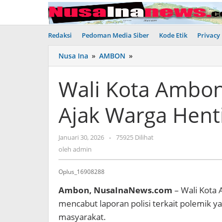
Lewati
ke
konten
Redaksi
Pedoman Media Siber
Kode Etik
Privacy 
Nusa Ina
»
AMBON
»
Wali
Kota
Ambon
Wali Kota Ambon 
Cabut
Laporan
Ajak Warga Hent
Polisi,
Ajak
Warga
Januari 30, 2026
oleh
-
75925 Dilihat
Hentikan
admin
oleh
admin
Pro
dan
Kontra
Oplus_16908288
Ambon, NusaInaNews.com
– Wali Kota
mencabut laporan polisi terkait polemik 
masyarakat.