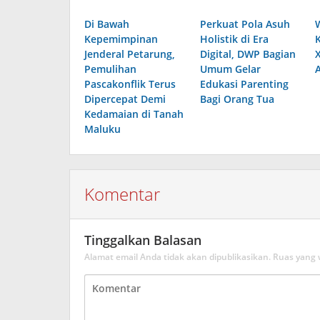
Di Bawah
Perkuat Pola Asuh
Kepemimpinan
Holistik di Era
Jenderal Petarung,
Digital, DWP Bagian
Pemulihan
Umum Gelar
Pascakonflik Terus
Edukasi Parenting
Dipercepat Demi
Bagi Orang Tua
Kedamaian di Tanah
Maluku
Komentar
Tinggalkan Balasan
Alamat email Anda tidak akan dipublikasikan.
Ruas yang 