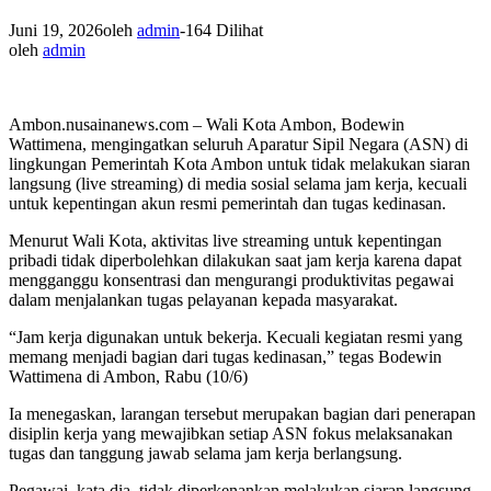
Juni 19, 2026
oleh
admin
-
164 Dilihat
oleh
admin
Ambon.nusainanews.com – Wali Kota Ambon, Bodewin
Wattimena, mengingatkan seluruh Aparatur Sipil Negara (ASN) di
lingkungan Pemerintah Kota Ambon untuk tidak melakukan siaran
langsung (live streaming) di media sosial selama jam kerja, kecuali
untuk kepentingan akun resmi pemerintah dan tugas kedinasan.
Menurut Wali Kota, aktivitas live streaming untuk kepentingan
pribadi tidak diperbolehkan dilakukan saat jam kerja karena dapat
mengganggu konsentrasi dan mengurangi produktivitas pegawai
dalam menjalankan tugas pelayanan kepada masyarakat.
“Jam kerja digunakan untuk bekerja. Kecuali kegiatan resmi yang
memang menjadi bagian dari tugas kedinasan,” tegas Bodewin
Wattimena di Ambon, Rabu (10/6)
Ia menegaskan, larangan tersebut merupakan bagian dari penerapan
disiplin kerja yang mewajibkan setiap ASN fokus melaksanakan
tugas dan tanggung jawab selama jam kerja berlangsung.
Pegawai, kata dia, tidak diperkenankan melakukan siaran langsung