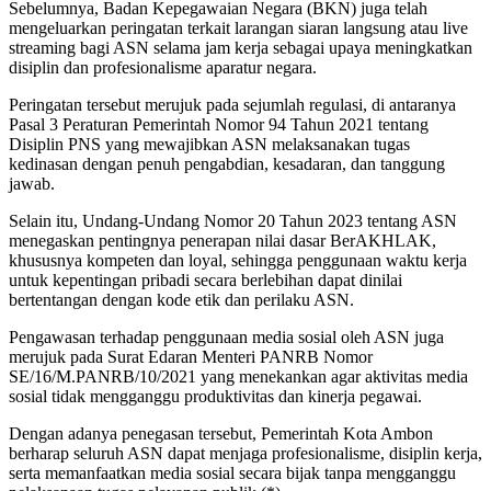
Sebelumnya, Badan Kepegawaian Negara (BKN) juga telah
mengeluarkan peringatan terkait larangan siaran langsung atau live
streaming bagi ASN selama jam kerja sebagai upaya meningkatkan
disiplin dan profesionalisme aparatur negara.
Peringatan tersebut merujuk pada sejumlah regulasi, di antaranya
Pasal 3 Peraturan Pemerintah Nomor 94 Tahun 2021 tentang
Disiplin PNS yang mewajibkan ASN melaksanakan tugas
kedinasan dengan penuh pengabdian, kesadaran, dan tanggung
jawab.
Selain itu, Undang-Undang Nomor 20 Tahun 2023 tentang ASN
menegaskan pentingnya penerapan nilai dasar BerAKHLAK,
khususnya kompeten dan loyal, sehingga penggunaan waktu kerja
untuk kepentingan pribadi secara berlebihan dapat dinilai
bertentangan dengan kode etik dan perilaku ASN.
Pengawasan terhadap penggunaan media sosial oleh ASN juga
merujuk pada Surat Edaran Menteri PANRB Nomor
SE/16/M.PANRB/10/2021 yang menekankan agar aktivitas media
sosial tidak mengganggu produktivitas dan kinerja pegawai.
Dengan adanya penegasan tersebut, Pemerintah Kota Ambon
berharap seluruh ASN dapat menjaga profesionalisme, disiplin kerja,
serta memanfaatkan media sosial secara bijak tanpa mengganggu