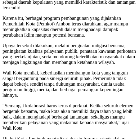
sebagai daerah kepulauan yang memiliki karakteristik dan tantangan
tersendiri.
Karena itu, berbagai program pembangunan yang dijalankan
Pemerintah Kota (Pemkot) Ambon terus diarahkan, agar mampu
meningkatkan kapasitas daerah dalam menghadapi dampak
perubahan iklim maupun potensi bencana.
Upaya tersebut dilakukan, melalui penguatan mitigasi bencana,
peningkatan kualitas pelayanan publik, penataan kawasan perkotaan
yang berkelanjutan, serta mendorong keterlibatan masyarakat dalam
menjaga lingkungan dan membangun ketahanan wilayah.
Wali Kota menilai, keberhasilan membangun kota yang tangguh
sangat bergantung pada sinergi seluruh pihak. Pemerintah tidak
dapat bekerja sendiri tanpa dukungan masyarakat, dunia usaha,
perguruan tinggi, media, dan berbagai pemangku kepentingan
lainnya.
“Semangat kolaborasi harus terus diperkuat. Ketika seluruh elemen
bergerak bersama, maka kota akan memiliki daya tahan yang lebih
baik, dalam menghadapi berbagai tantangan, sekaligus mampu
memberikan pelayanan yang maksimal kepada masyarakat,” ujar
Wali Kota.
Dialog Kota Tangguh menjadi salah satu forum strategis dalam