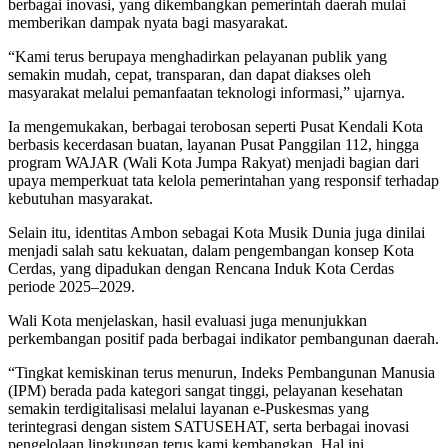
berbagai inovasi, yang dikembangkan pemerintah daerah mulai
memberikan dampak nyata bagi masyarakat.
“Kami terus berupaya menghadirkan pelayanan publik yang
semakin mudah, cepat, transparan, dan dapat diakses oleh
masyarakat melalui pemanfaatan teknologi informasi,” ujarnya.
Ia mengemukakan, berbagai terobosan seperti Pusat Kendali Kota
berbasis kecerdasan buatan, layanan Pusat Panggilan 112, hingga
program WAJAR (Wali Kota Jumpa Rakyat) menjadi bagian dari
upaya memperkuat tata kelola pemerintahan yang responsif terhadap
kebutuhan masyarakat.
Selain itu, identitas Ambon sebagai Kota Musik Dunia juga dinilai
menjadi salah satu kekuatan, dalam pengembangan konsep Kota
Cerdas, yang dipadukan dengan Rencana Induk Kota Cerdas
periode 2025–2029.
Wali Kota menjelaskan, hasil evaluasi juga menunjukkan
perkembangan positif pada berbagai indikator pembangunan daerah.
“Tingkat kemiskinan terus menurun, Indeks Pembangunan Manusia
(IPM) berada pada kategori sangat tinggi, pelayanan kesehatan
semakin terdigitalisasi melalui layanan e-Puskesmas yang
terintegrasi dengan sistem SATUSEHAT, serta berbagai inovasi
pengelolaan lingkungan terus kami kembangkan. Hal ini