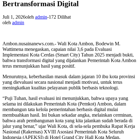
Bertransformasi Digital
Juli 1, 2026
oleh
admin
-
172 Dilihat
oleh
admin
Ambon.nusainanews.com.- Wali Kota Ambon, Bodewin M.
Wattimena menegaskan, capaian nilai 3,6 pada Evaluasi
Implementasi Kota Cerdas (Smart City) Tahun 2025 menjadi bukti,
bahwa transformasi digital yang dijalankan Pemerintah Kota Ambon
terus menunjukkan hasil yang positif.
Menurutnya, keberhasilan masuk dalam jajaran 10 ibu kota provinsi
yang dievaluasi secara nasional menjadi motivasi, untuk terus
meningkatkan kualitas pelayanan publik berbasis teknologi.
“Puji Tuhan, hasil evaluasi ini menunjukkan, bahwa upaya yang
selama ini dilakukan Pemerintah Kota (Pemkot) Ambon, dalam
membangun tata kelola pemerintahan berbasis digital mulai
membuahkan hasil. Ini bukan sekadar angka, melainkan cerminan,
bahwa arah pembangunan kota yang kita jalankan sudah berada di
jalur yang benar,” ujar Wali Kota, di sela-sela pembuka Rapat Kerja
Nasional (Rakernas) XVIII Asosiasi Pemerintah Kota Seluruh
Indonesia (APEKSI) di Hotel Grand City Hall Kota Medan,