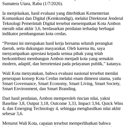
Sumatera Utara, Rabu (1/7/2026).
Ia menjelaskan, hasil evaluasi yang diterbitkan Kementerian
Komunikasi dan Digital (Kemkomdigi), melalui Direktorat Jenderal
Teknologi Pemerintah Digital tersebut menempatkan Kota Ambon
meraih nilai akhir 3,6, berdasarkan penilaian terhadap berbagai
indikator pembangunan kota cerdas.
“Prestasi ini merupakan hasil kerja bersama seluruh perangkat
daerah, serta dukungan masyarakat. Oleh karena itu, saya
menyampaikan apresiasi kepada semua pihak yang telah
berkontribusi membangun Ambon menjadi kota yang semakin
modern, adaptif, dan berorientasi pada pelayanan publik,” katanya.
Wali Kota menyatakan, bahwa evaluasi nasional tersebut menilai
penerapan konsep Kota Cerdas melalui enam dimensi utama, yaitu
Smart Governance, Smart Economy, Smart Living, Smart Society,
Smart Environment, dan Smart Branding.
Dari hasil penilaian, Ambon memperoleh rincian nilai, yakni
Baseline 3,8, Output 3,18, Outcome 3,33, Impact 3,94, Quick Wins
4, dan Emerging Technology 4, sehingga menghasilkan nilai akhir
sebesar 3,6.
Menurut Wali Kota, capaian tersebut memperlihatkan bahwa