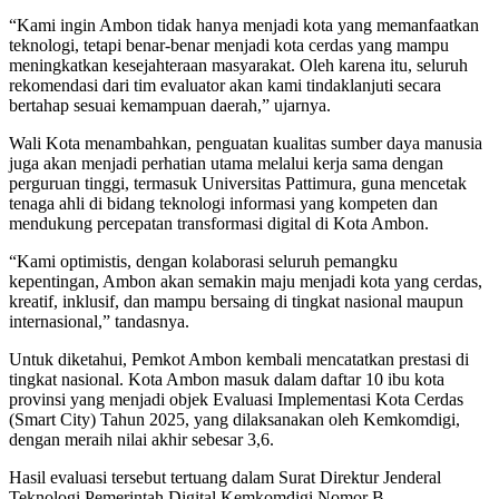
“Kami ingin Ambon tidak hanya menjadi kota yang memanfaatkan
teknologi, tetapi benar-benar menjadi kota cerdas yang mampu
meningkatkan kesejahteraan masyarakat. Oleh karena itu, seluruh
rekomendasi dari tim evaluator akan kami tindaklanjuti secara
bertahap sesuai kemampuan daerah,” ujarnya.
Wali Kota menambahkan, penguatan kualitas sumber daya manusia
juga akan menjadi perhatian utama melalui kerja sama dengan
perguruan tinggi, termasuk Universitas Pattimura, guna mencetak
tenaga ahli di bidang teknologi informasi yang kompeten dan
mendukung percepatan transformasi digital di Kota Ambon.
“Kami optimistis, dengan kolaborasi seluruh pemangku
kepentingan, Ambon akan semakin maju menjadi kota yang cerdas,
kreatif, inklusif, dan mampu bersaing di tingkat nasional maupun
internasional,” tandasnya.
Untuk diketahui, Pemkot Ambon kembali mencatatkan prestasi di
tingkat nasional. Kota Ambon masuk dalam daftar 10 ibu kota
provinsi yang menjadi objek Evaluasi Implementasi Kota Cerdas
(Smart City) Tahun 2025, yang dilaksanakan oleh Kemkomdigi,
dengan meraih nilai akhir sebesar 3,6.
Hasil evaluasi tersebut tertuang dalam Surat Direktur Jenderal
Teknologi Pemerintah Digital Kemkomdigi Nomor B-