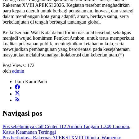
Rakernas XVIII APEKSI 2026. Kegiatan tersebut menghadirkan
para kepala daerah untuk berbagi pengalaman, inovasi, dan strategi
dalam membangun kota yang adaptif, aman, berdaya saing, serta
berkelanjutan di tengah berbagai tantangan global.
Keikutsertaan Wali Kota dalam forum nasional tersebut, sekaligus
menjadi wujud komitmen Pemkot Ambon, untuk terus memperkuat
kualitas pelayanan publik, meningkatkan ketahanan kota, serta
mewujudkan pembangunan yang berorientasi pada kesejahteraan
masyarakat melalui semangat kolaborasi dan keberlanjutan.(*)
Post Views:
172
oleh
admin
Ikuti Kami Pada
Navigasi pos
Pos sebelumnya
Call Center 112 Ambon Tangani 1.249 Laporan,
Kasus Keamanan Tertinggi
Pos berikutnya
Rakernas APEKSI XVIII Dibuka, Wamenko