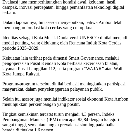
Evaluasi juga memperhitungkan kondisi awal, keluaran, hasil,
dampak, inovasi percepatan, hingga pemanfaatan teknologi digital
terbaru.
Dalam laporannya, tim asesor menyebutkan, bahwa Ambon telah
membangun fondasi kota cerdas yang cukup kuat.
Identitas sebagai Kota Musik Dunia versi UNESCO dinilai menjadi
modal penting, yang didukung oleh Rencana Induk Kota Cerdas
periode 2025–2029.
Kekuatan lain terlihat pada dimensi Smart Governance, melalui
pengoperasian Pusat Kendali Kota berbasis kecerdasan buatan,
layanan Pusat Panggilan 112, serta program “WAJAR” atau Wali
Kota Jumpa Rakyat.
Program-program tersebut dinilai berhasil meningkatkan partisipasi
masyarakat, dalam penyelenggaraan pelayanan publik.
Selain itu, asesor juga menilai indikator sosial ekonomi Kota Ambon
menunjukkan perkembangan yang positif.
Tingkat kemiskinan tercatat turun menjadi 4,3 persen, Indeks
Pembangunan Manusia (IPM) mencapai 82,84 dengan kategori
sangat tinggi, sementara angka prevalensi stunting pada balita
berada di tingkat 1,6 persen.