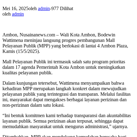
Mei 16, 2025
oleh
admin
-
977 Dilihat
oleh
admin
Ambon, Nusainanews.com – Wali Kota Ambon, Bodewin
Wattimena meninjau langsung progres pembangunan Mall
Pelayanan Publik (MPP) yang berlokasi di lantai 4 Ambon Plaza,
Kamis (15/5/2025).
Mall Pelayanan Publik ini termasuk salah satu program prioritas
dalam 17 agenda Pemerintah Kota Ambon untuk meningkatkan
kualitas pelayanan publik.
Dalam kunjungan tetersebut, Wattimena menyampaikan bahwa
kehadiran MPP merupakan langkah konkret dalam mewujudkan
pelayanan publik yang terintegrasi dan transparan. Melalui fasilitas
ini, masyarakat dapat mengakses berbagai layanan perizinan dan
non-perizinan dalam satu lokasi.
“Ini bentuk komitmen kami terhadap transparansi dan akuntabilitas
layanan publik. Semua perizinan akan terpusat, sehingga dapat
memudahkan masyarakat untuk mengurus administrasi,” ujarnya.
Ditambahkan, MPP akan mendukung kemudahan berusaha bagi