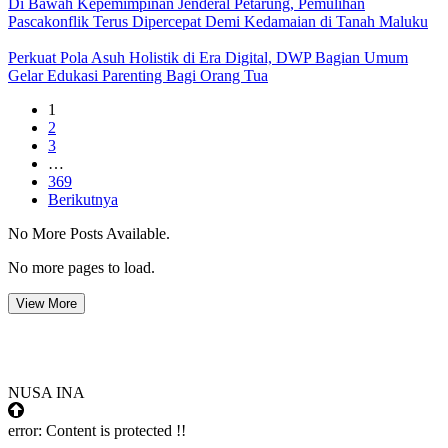
Di Bawah Kepemimpinan Jenderal Petarung, Pemulihan
Pascakonflik Terus Dipercepat Demi Kedamaian di Tanah Maluku
Perkuat Pola Asuh Holistik di Era Digital, DWP Bagian Umum
Gelar Edukasi Parenting Bagi Orang Tua
1
2
3
…
369
Berikutnya
No More Posts Available.
No more pages to load.
View More
NUSA INA
error:
Content is protected !!