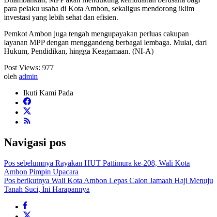
para pelaku usaha di Kota Ambon, sekaligus mendorong iklim
investasi yang lebih sehat dan efisien.
Pemkot Ambon juga tengah mengupayakan perluas cakupan
layanan MPP dengan menggandeng berbagai lembaga. Mulai, dari
Hukum, Pendidikan, hingga Keagamaan. (NI-A)
Post Views:
977
oleh
admin
Ikuti Kami Pada
Navigasi pos
Pos sebelumnya
Rayakan HUT Pattimura ke-208, Wali Kota
Ambon Pimpin Upacara
Pos berikutnya
Wali Kota Ambon Lepas Calon Jamaah Haji Menuju
Tanah Suci, Ini Harapannya