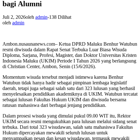
bagi Alumni
Juli 2, 2026
oleh
admin
-
138 Dilihat
oleh
admin
Ambon.nusaunanews.com– Ketua DPRD Maluku Benhur Watubun
resmi diwisuda dalam Rapat Senat Terbuka Luar Biasa Wisuda
Diploma, Sarjana, Profesi, Magister, dan Doktor Universitas Kristen
Indonesia Maluku (UKIM) Periode I Tahun 2026 yang berlangsung
di Christian Center, Ambon, Senin (15/6/2026).
Momentum wisuda tersebut menjadi istimewa karena Benhur
Watubun tidak hanya hadir sebagai pimpinan lembaga legislatif
daerah, tetapi juga sebagai salah satu dari 323 lulusan yang berhasil
menyelesaikan pendidikan akademiknya di UKIM. Watubun tercatat
sebagai lulusan Fakultas Hukum UKIM dan diwisuda bersama
ratusan mahasiswa dari berbagai jenjang pendidikan.
Dalam prosesi wisuda yang dimulai pukul 09.00 WIT itu, Rektor
UKIM secara resmi mengukuhkan para lulusan melalui sidang senat
terbuka. Dari total 323 wisudawan, salah satu mahasiswa Fakultas
Hukum dipercayakan mewakili seluruh lulusan untuk
menyampaikan pesan dan kesan wisudawan, termasuk mewakili