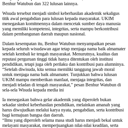
Benhur Watubun dan 322 lulusan lainnya.
Wisuda tersebut menjadi simbol keberhasilan akademik sekaligus
titik awal pengabdian para lulusan kepada masyarakat. UKIM
menegaskan komitmennya dalam mencetak sumber daya manusia
yang memiliki kompetensi, integritas, serta mampu berkontribusi
dalam pembangunan daerah maupun nasional.
Dalam kesempatan itu, Benhur Watubun menyampaikan pesan
kepada seluruh wisudawan agar tetap menjaga nama baik almamater
setelah kembali ke tengah masyarakat. Menurutnya, kualitas dan
reputasi perguruan tinggi tidak hanya ditentukan oleh institusi
pendidikan, tetapi juga oleh perilaku dan kontribusi para alumninya.
“Setelah diwisuda, kita semua memiliki tanggung jawab moral
untuk menjaga nama baik almamater. Tunjukkan bahwa lulusan
UKIM mampu memberikan manfaat, menjaga integritas, dan
menjadi teladan di tengah masyarakat,” pesan Benhur Watubun di
sela-sela Wisuda kepada media ini
Ia menegaskan bahwa gelar akademik yang diperoleh bukan
sekadar simbol keberhasilan pendidikan, melainkan amanah yang
harus diwujudkan melalui karya nyata, pengabdian, serta kontribusi
bagi kemajuan bangsa dan daerah.
“Ilmu yang diperoleh selama masa studi harus menjadi bekal untuk
melayani masyarakat, memperjuangkan nilai-nilai keadilan, serta