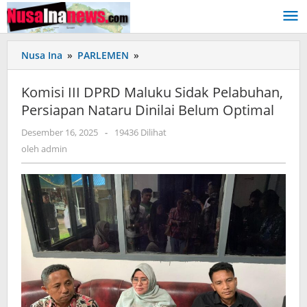
Lewati
ke
konten
Nusa Ina
»
PARLEMEN
»
Komisi
III
DPRD
Komisi III DPRD Maluku Sidak Pelabuhan,
Maluku
Persiapan Nataru Dinilai Belum Optimal
Sidak
Pelabuhan,
Desember 16, 2025
oleh
-
19436 Dilihat
Persiapan
admin
oleh
admin
Nataru
Dinilai
Belum
Optimal