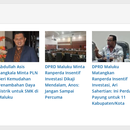
Abdullah Asis
DPRD Maluku Minta
DPRD Maluku
Sangkala Minta PLN
Ranperda Insentif
Matangkan
Beri Kemudahan
Investasi Dikaji
Ranperda Insentif
Penambahan Daya
Mendalam, Anos:
Investasi, Ari
Listrik untuk SMK di
Jangan Sampai
Sahertian: Ini Perd
Maluku
Percuma
Payung untuk 11
Kabupaten/Kota