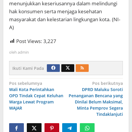
menunjukkan keseriusannya dalam melindungi
hak konsumen serta menjaga kesehatan
masyarakat dan kelestarian lingkungan kota. (NI-
A)
Post Views:
3,227
oleh
admin
Ikuti Kami Pada
Navigasi
Pos sebelumnya
Pos berikutnya
Wali Kota Perintahkan
DPRD Maluku Soroti
pos
OPD Tindak Cepat Keluhan
Penanganan Bencana yang
Warga Lewat Program
Dinilai Belum Maksimal,
WAJAR
Minta Pemprov Segera
Tindaklanjuti