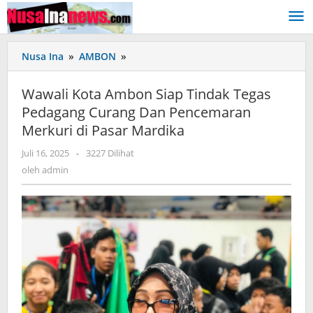
Lewati
ke
konten
Nusa Ina
»
AMBON
»
Wawali
Kota
Ambon
Wawali Kota Ambon Siap Tindak Tegas
Siap
Pedagang Curang Dan Pencemaran
Tindak
Merkuri di Pasar Mardika
Tegas
Pedagang
Juli 16, 2025
oleh
-
3227 Dilihat
Curang
admin
oleh
admin
Dan
Pencemaran
Merkuri
di
Pasar
Mardika