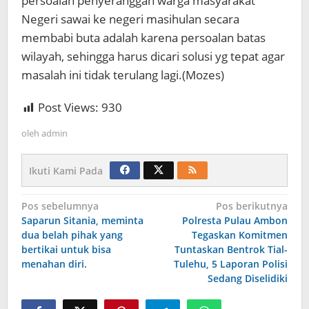
persoalan penyeranggan warga masyarakat
Negeri sawai ke negeri masihulan secara
membabi buta adalah karena persoalan batas
wilayah, sehingga harus dicari solusi yg tepat agar
masalah ini tidak terulang lagi.(Mozes)
Post Views:
930
oleh
admin
Ikuti Kami Pada
Navigasi
Pos sebelumnya
Pos berikutnya
Saparun Sitania, meminta
Polresta Pulau Ambon
pos
dua belah pihak yang
Tegaskan Komitmen
bertikai untuk bisa
Tuntaskan Bentrok Tial-
menahan diri.
Tulehu, 5 Laporan Polisi
Sedang Diselidiki