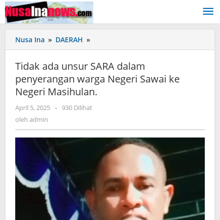
Lewati
ke
konten
Nusa Ina
»
DAERAH
»
Tidak
ada
unsur
Tidak ada unsur SARA dalam
SARA
penyerangan warga Negeri Sawai ke
dalam
Negeri Masihulan.
penyerangan
warga
April 5, 2025
oleh
-
930 Dilihat
Negeri
admin
oleh
admin
Sawai
ke
Negeri
Masihulan.